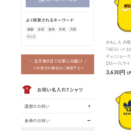
ペットとおそろい
家族でおそろい
ワンちゃん用名入れTシャツ
よく検索されるキーワード
還暦
古希
喜寿
米寿
犬用
キッズ
おもしろ 犬
ワンちゃん用
おもしろパロディ
「NEGI （イ
ディ/ジョーク
＼ 注文後9日でお家にお届け ／
【XS～7Lサイ
アニマル柄
ハロウィン
※お急ぎの場合はご相談下さい
3,630円
(
キッズ
お祝い名入れTシャツ
作務衣
還暦のお祝い
パーカー
長寿のお祝い