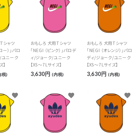
カップルでおそろい
部活動ユニフォーム
用Tシャツ
おもしろ 犬用Tシャツ
おもしろ 犬用Tシャツ
和柄
部活動ユニフォーム
エロー）」パロ
「NEGI （ピンク）」パロデ
「NEGI （オレンジ）」パロ
/ユニーク
ィ/ジョーク/ユニーク
ディ/ジョーク/ユニーク
ズ】
クリスマス
【XS～7Lサイズ】
忘年会・新年会
【XS～7Lサイズ】
3,630円
3,630円
内税)
(内税)
(内税)
favorite
favorite
favorite
マグカップ