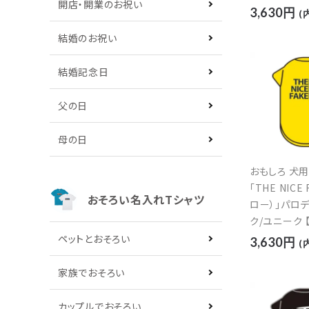
開店・開業のお祝い
3,630円
(
結婚のお祝い
結婚記念日
父の日
母の日
おもしろ 犬
「THE NICE
おそろい名入れTシャツ
ロー）」パロデ
ク/ユニーク 
イズ】
ペットとおそろい
3,630円
(
家族でおそろい
カップルでおそろい