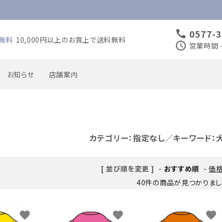
0577-3
call
無料
10,000円以上のお買上で送料無料
schedule
営業時間 -
お知らせ
店舗案内
喜寿のお祝い
米寿のお祝い
カテゴリー：指定なし／キーワード：
入園・入学・入団のお祝い
卒園・卒業・卒団のお祝い
[ 並び順を変更 ]
-
おすすめ順
-
価
母の日
40件の商品が見つかりま
favorite
favorite
favorite