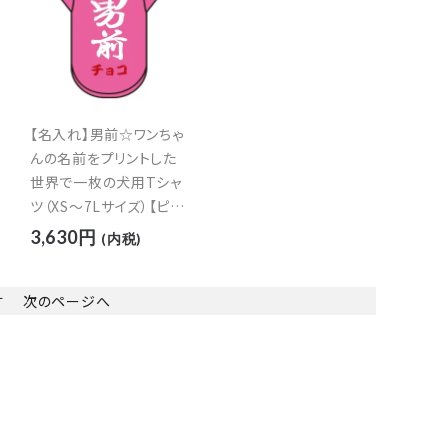
【名入れ】男前☆ワンちゃ
んの名前をプリントした
世界で一枚の犬用Tシャ
ツ（XS～7Lサイズ）【ピン
ク】
3,630円
(内税)
す
次のページへ