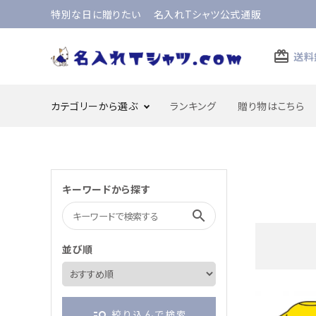
特別な日に贈りたい 名入れTシャツ公式通販
card_giftcard
送料
カテゴリーから選ぶ
ランキング
贈り物はこちら
還暦のお祝い
古希のお祝い
キーワードから探す
search
成人のお祝い
合格のお祝い・合格祈願
並び順
結婚記念日
父の日
manage_search
絞り込んで検索