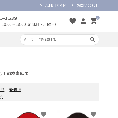
ご利用ガイド
お問い合わせ
5-1539
0
favorite
person
shopping_cart
 10:00～18:00（定休日 - 月曜日）
search
出産のお祝い
誕生日のお祝い
犬用 の検索結果
開店・開業のお祝い
結婚のお祝い
格順
-
新着順
した
favorite
favorite