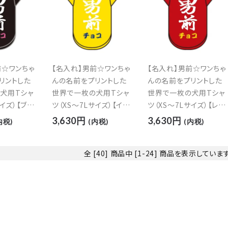
ード
リー
前☆ワンちゃ
【名入れ】男前☆ワンちゃ
【名入れ】男前☆ワンちゃ
リントした
んの名前をプリントした
んの名前をプリントした
犬用Tシャ
世界で一枚の犬用Tシャ
世界で一枚の犬用Tシャ
サイズ）【ブラ
ツ（XS～7Lサイズ）【イエ
ツ（XS～7Lサイズ）【レッ
ロー】
ド】
3,630円
3,630円
内税)
(内税)
(内税)
検索する
全 [40] 商品中 [1-24] 商品を表示していま