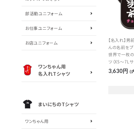
部活動ユニフォーム
キーワ
お仕事ユニフォーム
カテゴ
【名入れ】男
お店ユニフォーム
んの名前をプ
世界で一枚の
ツ（XS～7L
ワンちゃん用
ック】
3,630円
(
名入れTシャツ
まいにちのTシャツ
ワンちゃん用