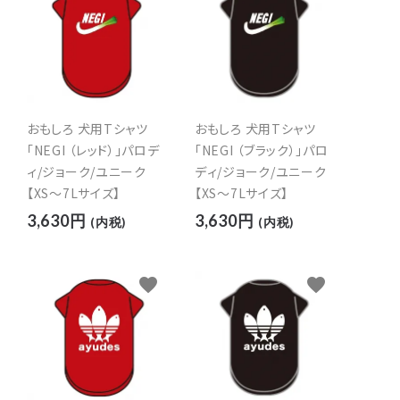
お仕事ユニフォーム
お店ユニフォーム
おもしろ 犬用Tシャツ
おもしろ 犬用Tシャツ
お仕事ユニフォーム
お店ユニフォーム
「NEGI （ブラック）」パロ
「NEGI （レッド）」パロデ
ディ/ジョーク/ユニーク
ィ/ジョーク/ユニーク
時事ネタ
Ｉ ＬＯＶＥ
【XS～7Lサイズ】
【XS～7Lサイズ】
3,630円
3,630円
(内税)
(内税)
favorite
favorite