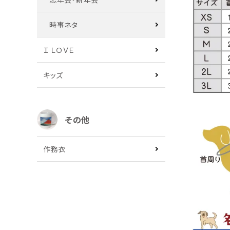
時事ネタ
Ｉ ＬＯＶＥ
キッズ
その他
作務衣