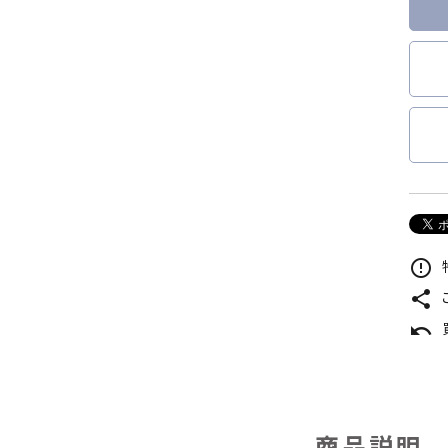
error_outline
share
undo
商品説明