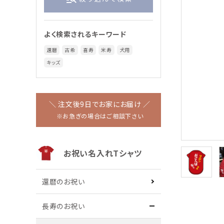
ペットとおそろい
家族でおそろい
ワンちゃん用名入れTシャツ
よく検索されるキーワード
還暦
古希
喜寿
米寿
犬用
キッズ
ワンちゃん用
おもしろパロディ
＼ 注文後9日でお家にお届け ／
アニマル柄
ハロウィン
※お急ぎの場合はご相談下さい
キッズ
お祝い名入れTシャツ
作務衣
還暦のお祝い
パーカー
長寿のお祝い