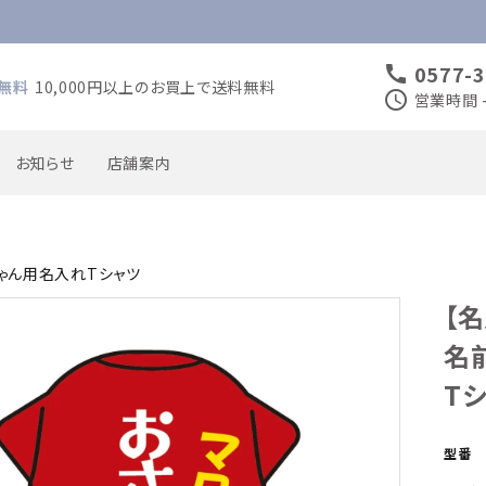
0577-3
call
無料
10,000円以上のお買上で送料無料
schedule
営業時間 -
お知らせ
店舗案内
ゃん用名入れTシャツ
喜寿のお祝い
米寿のお祝い
【
入園・入学・入団のお祝い
卒園・卒業・卒団のお祝い
名
Tシ
母の日
型番