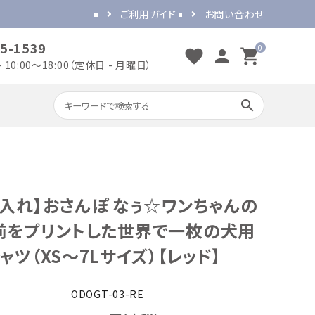
ご利用ガイド
お問い合わせ
5-1539
0
favorite
person
shopping_cart
 10:00～18:00（定休日 - 月曜日）
search
出産のお祝い
誕生日のお祝い
名入れ】おさんぽ なぅ☆ワンちゃんの
開店・開業のお祝い
結婚のお祝い
前をプリントした世界で一枚の犬用
ャツ（XS～7Lサイズ）【レッド】
ODOGT-03-RE