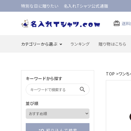
特別な日に贈りたい 名入れTシャツ公式通販
card_giftcard
送料
カテゴリーから選ぶ
ランキング
贈り物はこちら
TOP
>
ワンち
還暦のお祝い
古希のお祝い
キーワードから探す
search
成人のお祝い
合格のお祝い・合格祈願
並び順
結婚記念日
父の日
manage_search
絞り込んで検索