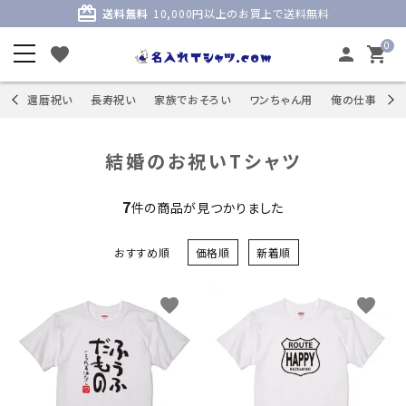
card_giftcard
送料無料
10,000円以上のお買上で送料無料
0
favorite
person
shopping_cart
商品
還暦祝い
長寿祝い
家族でおそろい
ワンちゃん用
俺の仕事
S
結婚のお祝いTシャツ
7
件の商品が見つかりました
おすすめ順
価格順
新着順
favorite
favorite