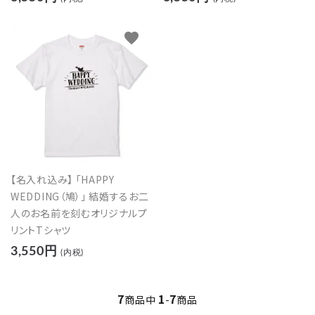
favorite
close
【名入れ込み】 「HAPPY
キーワード
WEDDING（鳩）」 結婚するお二
人のお名前を刻むオリジナルプ
リントTシャツ
カテゴリー
3,550円
(内税)
7
1
7
商品中
-
商品