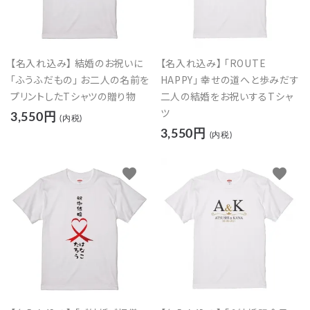
【名入れ込み】 結婚のお祝いに
【名入れ込み】 「ROUTE
「ふうふだもの」 お二人の名前を
HAPPY」 幸せの道へと歩みだす
プリントしたTシャツの贈り物
二人の結婚をお祝いするTシャ
ツ
3,550円
(内税)
3,550円
(内税)
favorite
favorite