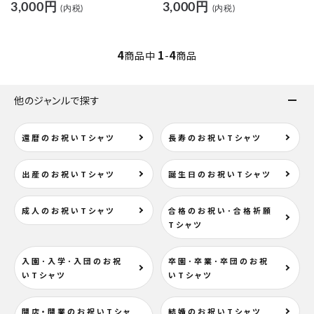
3,000円
3,000円
(内税)
(内税)
4
1
4
商品中
-
商品
他のジャンルで探す
還暦のお祝いTシャツ
長寿のお祝いTシャツ
close
出産のお祝いTシャツ
誕生日のお祝いTシャツ
成人のお祝いTシャツ
合格のお祝い･合格祈願
キーワード
Tシャツ
入園･入学･入団のお祝
卒園･卒業･卒団のお祝
カテゴリー
いTシャツ
いTシャツ
開店・開業のお祝いTシャ
結婚のお祝いTシャツ