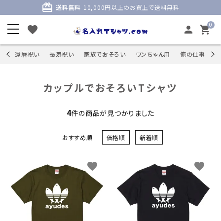
card_giftcard
送料無料
10,000円以上のお買上で送料無料
0
favorite
person
shopping_cart
商品
還暦祝い
長寿祝い
家族でおそろい
ワンちゃん用
俺の仕事
S
カップルでおそろいTシャツ
4
件の商品が見つかりました
おすすめ順
価格順
新着順
favorite
favorite