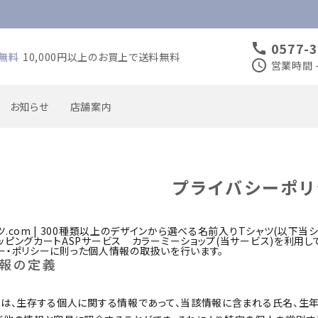
0577-3
call
無料
10,000円以上のお買上で送料無料
schedule
営業時間 -
お知らせ
店舗案内
プライバシーポリ
喜寿のお祝い
米寿のお祝い
入園・入学・入団のお祝い
卒園・卒業・卒団のお祝い
.com | 300種類以上のデザインから選べる名前入りTシャツ(以下当シ
ッピングカートASPサービス
カラーミーショップ
(当サービス)を利用
ー・ポリシー
に則った個人情報の取扱いを行います。
母の日
情報の定義
とは、生存する個人に関する情報であって、当該情報に含まれる氏名、生