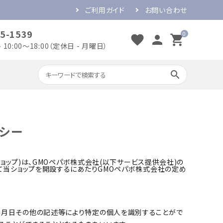
ご利用ガイド
お問い合わせ
5-1539
0
favorite
person
shopping_cart
 10:00～18:00（定休日 - 月曜日）
search
シー
出産のお祝い
誕生日のお祝い
開店・開業のお祝い
結婚のお祝い
ョップ)は、
GMOペパボ株式会社
(以下サービス提供会社)の
して当ショップを開設するにあたりGMOペパボ株式会社の定め
年月日その他の記述等により特定の個人を識別することがで