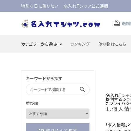
特別な日に贈りたい 名入れTシャツ公式通販
card_giftcard
送料
カテゴリーから選ぶ
ランキング
贈り物はこちら
還暦のお祝い
古希のお祝い
キーワードから探す
search
成人のお祝い
合格のお祝い・合格祈願
名入れTシャツ
提供するショ
並び順
た
プライバシ
結婚記念日
父の日
1.個人
「個人情報」
manage_search
絞り込んで検索