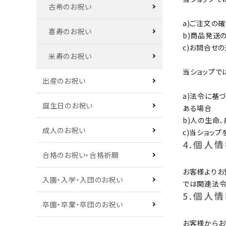
古希のお祝い
a)ご注文の
喜寿のお祝い
b)商品発送
c)お問合せ
米寿のお祝い
当ショップで
出産のお祝い
a)法令に基
誕生日のお祝い
ある場合
b)人の生命
成人のお祝い
c)当ショッ
4.個人
合格のお祝い・合格祈願
お客様よりお
入園・入学・入団のお祝い
では関連法令
5.個人
卒園・卒業・卒団のお祝い
お客様からお