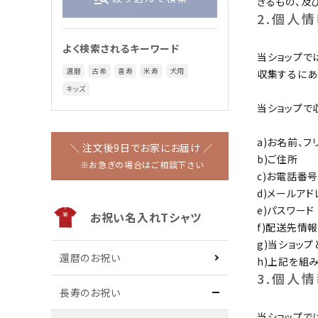
きるもの、及
ペットとおそろい
家族でおそろい
2.個人
ワンちゃん用名入れTシャツ
よく検索されるキーワード
当ショップで
還暦
古希
喜寿
米寿
犬用
収集するにあ
キッズ
当ショップで
ワンちゃん用
おもしろパロディ
a)お名前、フ
＼ 注文後9日でお家にお届け ／
アニマル柄
ハロウィン
b)ご住所
※お急ぎの場合はご相談下さい
c)お電話番号
キッズ
d)メールアド
e)パスワード
お祝い名入れTシャツ
f)配送先情報
g)当ショッ
作務衣
還暦のお祝い
パーカー
h)上記を組
3.個人
長寿のお祝い
当ショップで