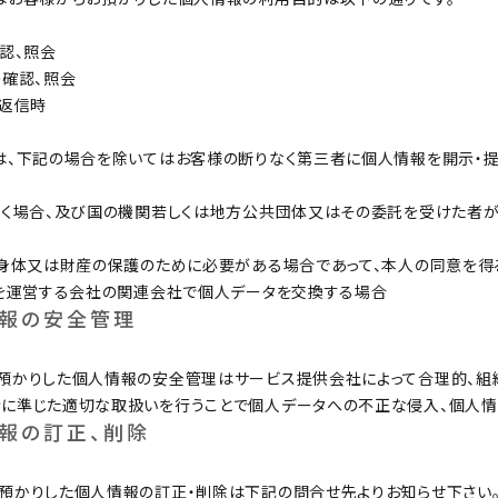
確認、照会
の確認、照会
の返信時
は、下記の場合を除いてはお客様の断りなく第三者に個人情報を開示・提
づく場合、及び国の機関若しくは地方公共団体又はその委託を受けた者
、身体又は財産の保護のために必要がある場合であって、本人の同意を
プを運営する会社の関連会社で個人データを交換する場合
情報の安全管理
預かりした個人情報の安全管理はサービス提供会社によって合理的、組織
に準じた適切な取扱いを行うことで個人データへの不正な侵入、個人情
情報の訂正、削除
預かりした個人情報の訂正・削除は下記の問合せ先よりお知らせ下さい