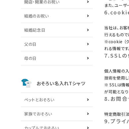
開店・開業のお祝い
また、ユーザ
6.coo
結婚のお祝い
当社は、お客
結婚記念日
行えるもので
※cooki
父の日
れる情報です
7.SSL
母の日
個人情報の入力
技術を使用し
おそろい名入れTシャツ
※ SSLは
が可能となり
8.お問
ペットとおそろい
家族でおそろい
特定商取引法
9.プラ
カップルでおそろい