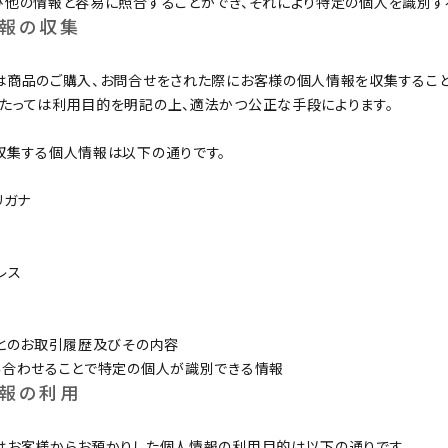
び他の情報と容易に照合することができ、それにより特定の個人を識別す
カップルでおそろい
部活動ユニフォーム
情報の収集
は商品のご購入、お問合せをされた際にお客様の個人情報を収集すること
たっては利用目的を明記の上、適法かつ公正な手段によります。
収集する個人情報は以下の通りです。
和柄
部活動ユニフォーム
リガナ
クリスマス
忘年会・新年会
レス
プとのお取引履歴及びその内容
マグカップ
み合わせることで特定の個人が識別できる情報
情報の利用
はお客様からお預かりした個人情報の利用目的は以下の通りです。