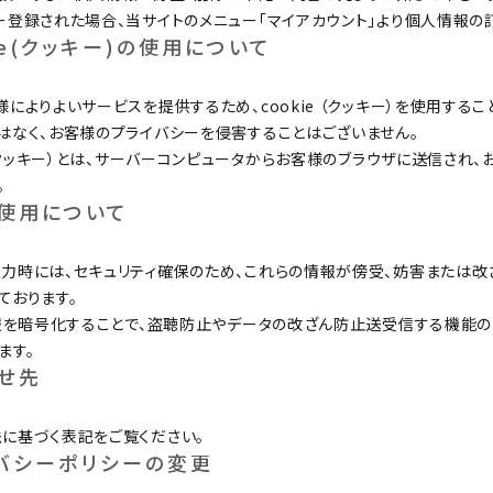
ー登録された場合、当サイトのメニュー「マイアカウント」より個人情報の
kie(クッキー)の使用について
様によりよいサービスを提供するため、cookie （クッキー）を使用す
はなく、お客様のプライバシーを侵害することはございません。
e （クッキー）とは、サーバーコンピュータからお客様のブラウザに送信さ
。
の使用について
時には、セキュリティ確保のため、これらの情報が傍受、妨害または改ざんされるこ
ております。
情報を暗号化することで、盗聴防止やデータの改ざん防止送受信する機能の
ます。
合せ先
に基づく表記をご覧ください。
イバシーポリシーの変更