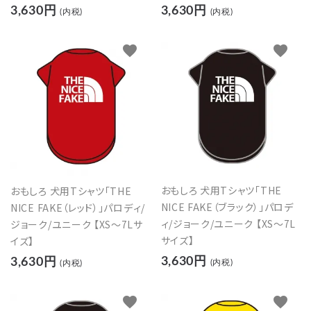
3,630円
3,630円
(内税)
(内税)
favorite
favorite
close
キーワード
カテゴリー
おもしろ 犬用Tシャツ「THE
おもしろ 犬用Tシャツ「THE
NICE FAKE（ブラック）」パロデ
NICE FAKE（レッド）」パロディ/
ィ/ジョーク/ユニーク 【XS～7L
ジョーク/ユニーク 【XS～7Lサ
サイズ】
イズ】
検索する
3,630円
3,630円
(内税)
(内税)
favorite
favorite