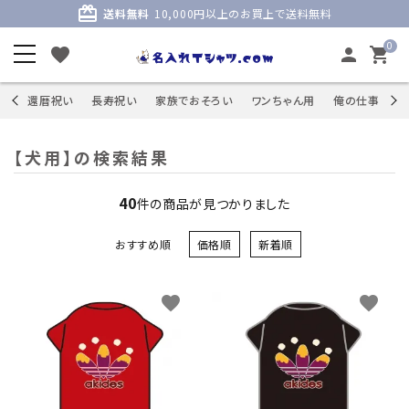
card_giftcard
送料無料
10,000円以上のお買上で送料無料
0
favorite
person
shopping_cart
商品
還暦祝い
長寿祝い
家族でおそろい
ワンちゃん用
俺の仕事
S
【犬用】の検索結果
40
件の商品が見つかりました
おすすめ順
価格順
新着順
favorite
favorite