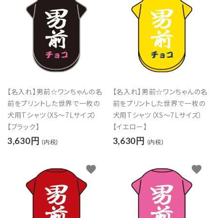
【名入れ】男前☆ワンちゃんの名
【名入れ】男前☆ワンちゃんの名
前をプリントした世界で一枚の
前をプリントした世界で一枚の
犬用Tシャツ（XS～7Lサイズ）
犬用Tシャツ（XS～7Lサイズ）
【ブラック】
【イエロー】
3,630円
3,630円
(内税)
(内税)
favorite
favorite