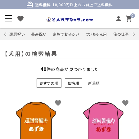
card_giftcard
送料無料
10,000円以上のお買上で送料無料
0
favorite
person
shopping_cart
商品
還暦祝い
長寿祝い
家族でおそろい
ワンちゃん用
俺の仕事
S
【犬用】の検索結果
40
件の商品が見つかりました
おすすめ順
価格順
新着順
favorite
favorite