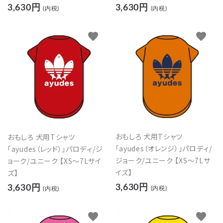
3,630円
3,630円
(内税)
(内税)
favorite
favorite
close
キーワード
カテゴリー
おもしろ 犬用Tシャツ
おもしろ 犬用Tシャツ
「ayudes（オレンジ）」パロディ/
「ayudes（レッド）」パロディ/ジ
ジョーク/ユニーク 【XS～7Lサ
ョーク/ユニーク 【XS～7Lサイ
イズ】
ズ】
3,630円
検索する
3,630円
(内税)
(内税)
favorite
favorite