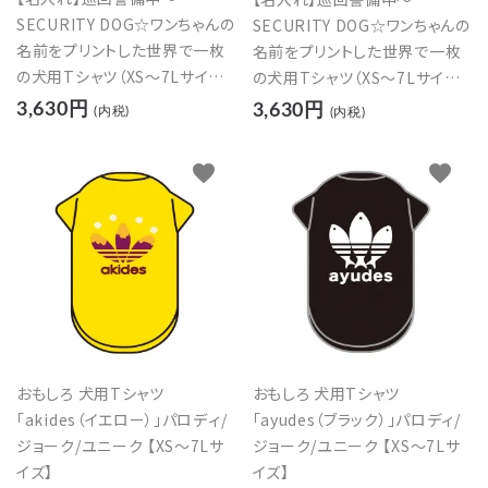
SECURITY DOG☆ワンちゃんの
SECURITY DOG☆ワンちゃんの
名前をプリントした世界で一枚
名前をプリントした世界で一枚
の犬用Tシャツ（XS～7Lサイズ）
の犬用Tシャツ（XS～7Lサイズ）
【レッド】
【イエロー】
3,630円
3,630円
(内税)
(内税)
favorite
favorite
おもしろ 犬用Tシャツ
おもしろ 犬用Tシャツ
「akides（イエロー）」パロディ/
「ayudes（ブラック）」パロディ/
ジョーク/ユニーク 【XS～7Lサ
ジョーク/ユニーク 【XS～7Lサ
イズ】
イズ】