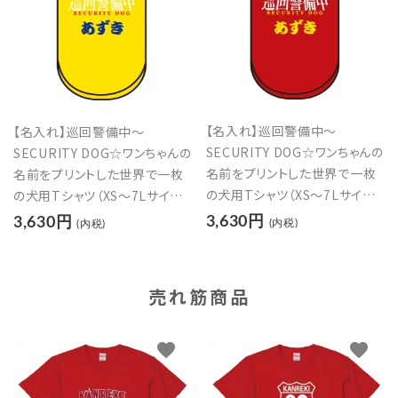
【名入れ】巡回警備中～
【名入れ】巡回警備中～
SECURITY DOG☆ワンちゃんの
SECURITY DOG☆ワンちゃんの
名前をプリントした世界で一枚
名前をプリントした世界で一枚
の犬用Tシャツ（XS～7Lサイズ）
の犬用Tシャツ（XS～7Lサイズ）
【レッド】
【イエロー】
3,630円
3,630円
(内税)
(内税)
売れ筋商品
favorite
favorite