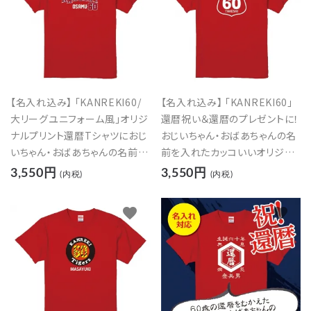
【名入れ込み】 「KANREKI60/
【名入れ込み】 「KANREKI60」
大リーグユニフォーム風」オリジ
還暦祝い＆還暦のプレゼントに！
ナルプリント還暦Tシャツにおじ
おじいちゃん・おばあちゃんの名
いちゃん・おばあちゃんの名前を
前を入れたカッコいいオリジナ
入れたカッコイイTシャツの贈り
ルプリントTシャツの贈り物
3,550円
3,550円
(内税)
(内税)
物
favorite
favorite