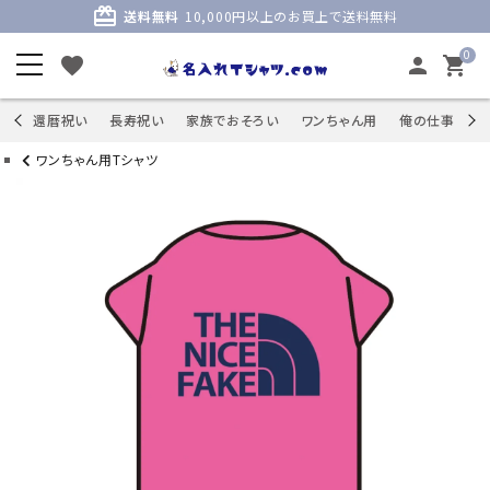
card_giftcard
送料無料
10,000円以上のお買上で送料無料
0
favorite
person
shopping_cart
商品
還暦祝い
長寿祝い
家族でおそろい
ワンちゃん用
俺の仕事
S
ワンちゃん用Tシャツ