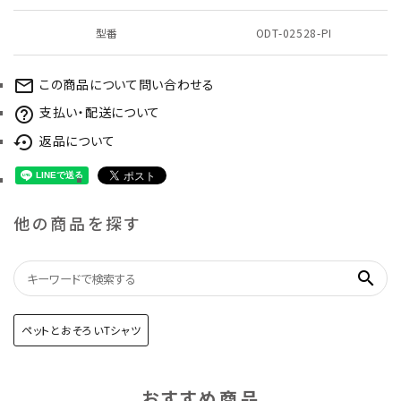
型番
ODT-02528-PI
この商品について問い合わせる
mail_outline
支払い・配送について
help_outline
返品について
settings_backup_restore
他の商品を探す
search
ペットとおそろいTシャツ
おすすめ商品