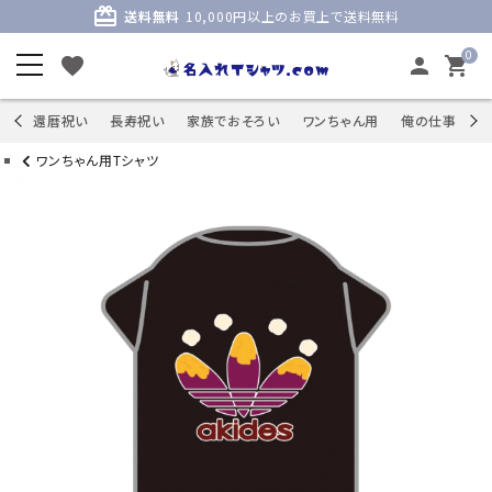
card_giftcard
送料無料
10,000円以上のお買上で送料無料
0
favorite
person
shopping_cart
商品
還暦祝い
長寿祝い
家族でおそろい
ワンちゃん用
俺の仕事
S
ワンちゃん用Tシャツ