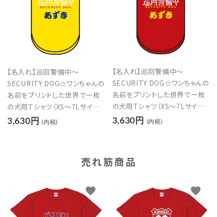
【名入れ】巡回警備中～
【名入れ】巡回警備中～
SECURITY DOG☆ワンちゃんの
SECURITY DOG☆ワンちゃんの
名前をプリントした世界で一枚
名前をプリントした世界で一枚
の犬用Tシャツ（XS～7Lサイズ）
の犬用Tシャツ（XS～7Lサイズ）
【レッド】
【イエロー】
3,630円
3,630円
(内税)
(内税)
売れ筋商品
favorite
favorite