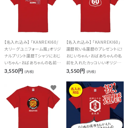
【名入れ込み】 「KANREKI60/
【名入れ込み】 「KANREKI60」
大リーグユニフォーム風」オリジ
還暦祝い＆還暦のプレゼントに！
ナルプリント還暦Tシャツにおじ
おじいちゃん・おばあちゃんの名
いちゃん・おばあちゃんの名前を
前を入れたカッコいいオリジナ
入れたカッコイイTシャツの贈り
ルプリントTシャツの贈り物
3,550円
3,550円
(内税)
(内税)
物
favorite
favorite