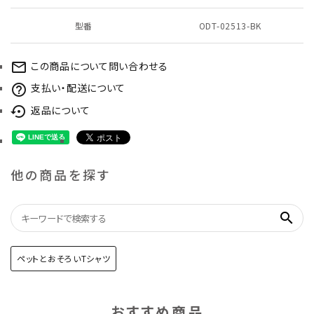
型番
ODT-02513-BK
この商品について問い合わせる
mail_outline
支払い・配送について
help_outline
返品について
settings_backup_restore
他の商品を探す
search
ペットとおそろいTシャツ
おすすめ商品