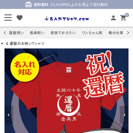
card_giftcard
送料無料
10,000円以上のお買上で送料無料
0
favorite
person
shopping_cart
商品
還暦祝い
長寿祝い
家族でおそろい
ワンちゃん用
俺の仕事
S
還暦のお祝いTシャツ