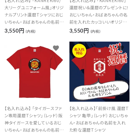
【名入れ込み】 「KANREKI60/
【名入れ込み】 「KANREKI60」
大リーグユニフォーム風」オリジ
還暦祝い＆還暦のプレゼントに！
ナルプリント還暦Tシャツにおじ
おじいちゃん・おばあちゃんの名
いちゃん・おばあちゃんの名前を
前を入れたカッコいいオリジナ
入れたカッコイイTシャツの贈り
ルプリントTシャツの贈り物
3,550円
3,550円
(内税)
(内税)
物
favorite
favorite
【名入れ込み】 「タイガースファ
【名入れ込み】「前掛け風 還暦T
ン専用還暦Tシャツ」（レッド）阪
シャツ 亀甲」（レッド）おじいちゃ
神タイガースを愛しているおじ
ん・おばあちゃんの名前を入れ
いちゃん・おばあちゃんの名前を
た粋な還暦Tシャツ