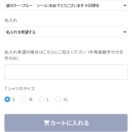
名入れ
名入れ希望の場合はこちらにご記入ください （半角英数字の大文
字のみ）
Tシャツのサイズ
S
M
L
XL
カートに入れる
shopping_cart