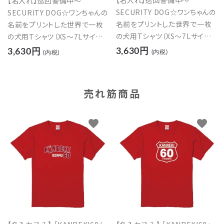
【名入れ】巡回警備中～
【名入れ】巡回警備中～
SECURITY DOG☆ワンちゃんの
SECURITY DOG☆ワンちゃんの
名前をプリントした世界で一枚
名前をプリントした世界で一枚
の犬用Tシャツ（XS～7Lサイズ）
の犬用Tシャツ（XS～7Lサイズ）
【レッド】
【イエロー】
3,630円
3,630円
(内税)
(内税)
売れ筋商品
favorite
favorite