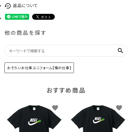
返品について
settings_backup_restore
他の商品を探す
search
おそろいお仕事ユニフォーム【俺の仕事】
おすすめ商品
favorite
favorite