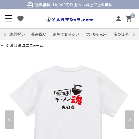
card_giftcard
送料無料
10,000円以上のお買上で送料無料
0
favorite
person
shopping_cart
商品
還暦祝い
長寿祝い
家族でおそろい
ワンちゃん用
俺の仕事
S
お仕事ユニフォーム