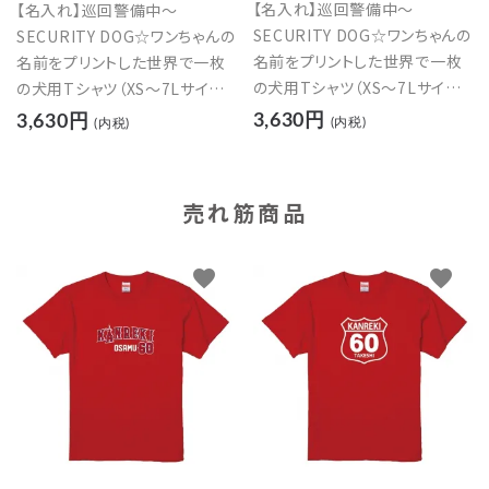
【名入れ】巡回警備中～
【名入れ】巡回警備中～
SECURITY DOG☆ワンちゃんの
SECURITY DOG☆ワンちゃんの
名前をプリントした世界で一枚
名前をプリントした世界で一枚
の犬用Tシャツ（XS～7Lサイズ）
の犬用Tシャツ（XS～7Lサイズ）
【レッド】
【イエロー】
3,630円
3,630円
(内税)
(内税)
売れ筋商品
favorite
favorite