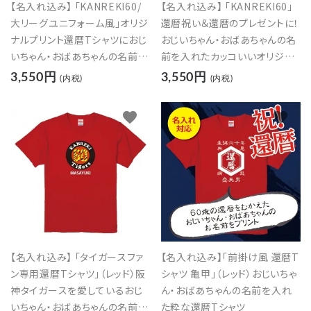
【名入れ込み】 「KANREKI60/
【名入れ込み】 「KANREKI60」
大リーグユニフォーム風」オリジ
還暦祝い＆還暦のプレゼントに！
ナルプリント還暦Tシャツにおじ
おじいちゃん・おばあちゃんの名
いちゃん・おばあちゃんの名前を
前を入れたカッコいいオリジナ
入れたカッコイイTシャツの贈り
ルプリントTシャツの贈り物
3,550円
3,550円
(内税)
(内税)
物
favorite
favorite
【名入れ込み】 「タイガースファ
【名入れ込み】「前掛け風 還暦T
ン専用還暦Tシャツ」（レッド）阪
シャツ 亀甲」（レッド）おじいちゃ
神タイガースを愛しているおじ
ん・おばあちゃんの名前を入れ
いちゃん・おばあちゃんの名前を
た粋な還暦Tシャツ