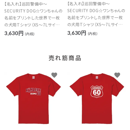
【名入れ】巡回警備中～
【名入れ】巡回警備中～
SECURITY DOG☆ワンちゃんの
SECURITY DOG☆ワンちゃんの
名前をプリントした世界で一枚
名前をプリントした世界で一枚
の犬用Tシャツ（XS～7Lサイズ）
の犬用Tシャツ（XS～7Lサイズ）
【レッド】
【イエロー】
3,630円
3,630円
(内税)
(内税)
売れ筋商品
favorite
favorite