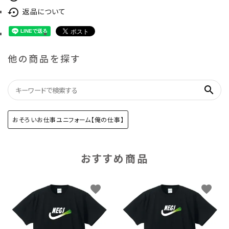
返品について
settings_backup_restore
他の商品を探す
search
おそろいお仕事ユニフォーム【俺の仕事】
おすすめ商品
favorite
favorite