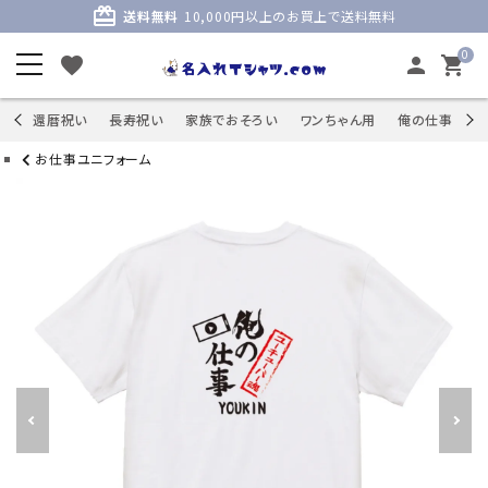
card_giftcard
送料無料
10,000円以上のお買上で送料無料
0
favorite
person
shopping_cart
商品
還暦祝い
長寿祝い
家族でおそろい
ワンちゃん用
俺の仕事
S
お仕事ユニフォーム