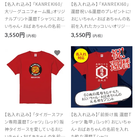
【名入れ込み】 「KANREKI60/
【名入れ込み】 「KANREKI60」
大リーグユニフォーム風」オリジ
還暦祝い＆還暦のプレゼントに！
ナルプリント還暦Tシャツにおじ
おじいちゃん・おばあちゃんの名
いちゃん・おばあちゃんの名前を
前を入れたカッコいいオリジナ
入れたカッコイイTシャツの贈り
ルプリントTシャツの贈り物
3,550円
3,550円
(内税)
(内税)
物
favorite
favorite
【名入れ込み】 「タイガースファ
【名入れ込み】「前掛け風 還暦T
ン専用還暦Tシャツ」（レッド）阪
シャツ 亀甲」（レッド）おじいちゃ
神タイガースを愛しているおじ
ん・おばあちゃんの名前を入れ
いちゃん・おばあちゃんの名前を
た粋な還暦Tシャツ